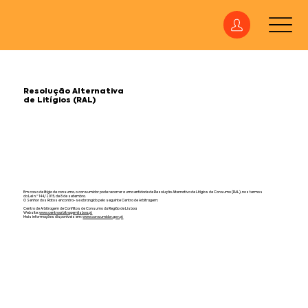
Resolução Alternativa
de Litígios (RAL)
Em caso de litígio de consumo, o consumidor pode recorrer a uma entidade de Resolução Alternativa de Litígios de Consumo (RAL), nos termos
da Lei n.º 144/2015, de 8 de setembro.
O Senhor dos Ratos encontra-se abrangido pelo seguinte Centro de Arbitragem:
Centro de Arbitragem de Conflitos de Consumo da Região de Lisboa
Website:
www.centroarbitragemlisboa.pt
Mais informações disponíveis em:
www.consumidor.gov.pt