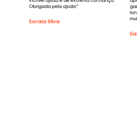
Incrível ajuda e de extrema confiança.
ap
Obrigada pela ajuda."
gar
lo
mui
Soraia Silva
Sa
Apresentamos um conju
Soluções 
prevençã