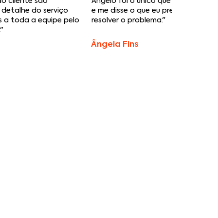
o cliente são
Ângelo foi o único que analisou a s
detalhe do serviço
e me disse o que eu precisava faze
 a toda a equipe pelo
resolver o problema."
"
​Ângela Fins
s:
nção.