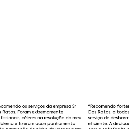
Contamos com uma equipa 
avançadas e soluções segu
importante para si. E não p
pós-venda está sempre ao 
duradouros e a sua total tr
S
Equipa
S
Profissional
ecomendo os serviços da empresa Sr
"Recomendo forte
s Ratos. Foram extremamente
Dos Ratos, a todo
fissionais, céleres na resolução do meu
serviço de desbara
oblema e fizeram acompanhamento
eficiente. A dedic