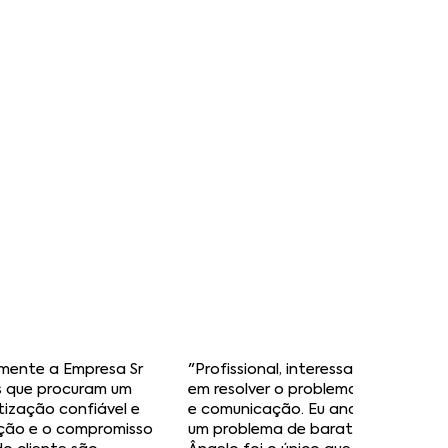
altamente treinada, tecnologias
ras para proteger o que é mais
aramos por aí: o nosso serviço
seu lado, garantindo resultados
anquilidade.
oluções
Serviço
eguras
​Pós-venda
mente a Empresa Sr
"Profissional, interessado e empe
s que procuram um
em resolver o problema. Excelente 
tização confiável e
e comunicação. Eu andava há 4 a
ação e o compromisso
um problema de baratas em casa. (..