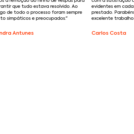
ós a remoção do ninho de vespas para
com a satisfação d
antir que tudo estava resolvido. Ao
evidentes em cada 
ngo de todo o processo foram sempre
prestado. Parabéns
to simpáticos e preocupados."
excelente trabalho.
ndra Antunes
Carlos Costa
nto de serviços ajustados às suas necessidades.
eficazes em todas as fase
o, intervenção e manute